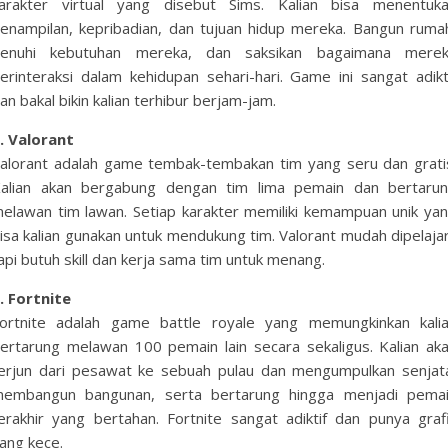
arakter virtual yang disebut Sims. Kalian bisa menentuk
enampilan, kepribadian, dan tujuan hidup mereka. Bangun ruma
enuhi kebutuhan mereka, dan saksikan bagaimana mere
erinteraksi dalam kehidupan sehari-hari. Game ini sangat adikt
an bakal bikin kalian terhibur berjam-jam.
. Valorant
alorant adalah game tembak-tembakan tim yang seru dan grati
alian akan bergabung dengan tim lima pemain dan bertaru
elawan tim lawan. Setiap karakter memiliki kemampuan unik ya
isa kalian gunakan untuk mendukung tim. Valorant mudah dipelajar
api butuh skill dan kerja sama tim untuk menang.
. Fortnite
ortnite adalah game battle royale yang memungkinkan kali
ertarung melawan 100 pemain lain secara sekaligus. Kalian ak
erjun dari pesawat ke sebuah pulau dan mengumpulkan senjat
embangun bangunan, serta bertarung hingga menjadi pema
erakhir yang bertahan. Fortnite sangat adiktif dan punya graf
ang kece.