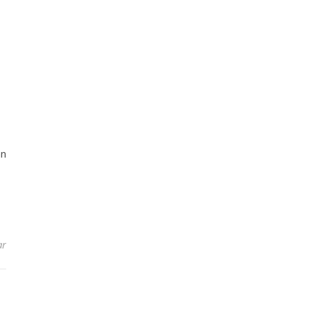
an
ar