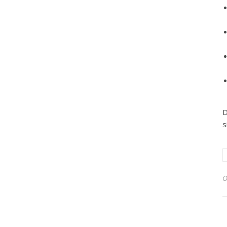
D
s
O