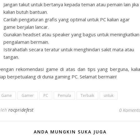
Jangan takut untuk bertanya kepada teman atau pemain lain jika
kalian butuh bantuan.
Carilah pengaturan grafis yang optimal untuk PC kalian agar
game berjalan lancar.
Gunakan headset atau speaker yang bagus untuk meningkatkan
pengalaman bermain.
Istirahatlah secara teratur untuk menghindari sakit mata atau
tangan.
engan rekomendasi game di atas dan tips yang berguna, kali
iap berpetualang di dunia gaming PC. Selamat bermain!
Game
Gamer
PC
Pemula
Terbaik
untuk
leh
rocpridefest
0 Koment
ANDA MUNGKIN SUKA JUGA