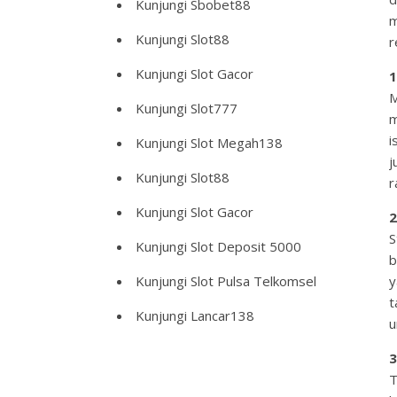
Kunjungi
Sbobet88
m
Kunjungi
Slot88
r
Kunjungi
Slot Gacor
1
M
Kunjungi
Slot777
m
i
Kunjungi
Slot Megah138
j
Kunjungi
Slot88
r
Kunjungi
Slot Gacor
2
S
Kunjungi
Slot Deposit 5000
b
Kunjungi
Slot Pulsa Telkomsel
y
t
Kunjungi
Lancar138
u
3
T