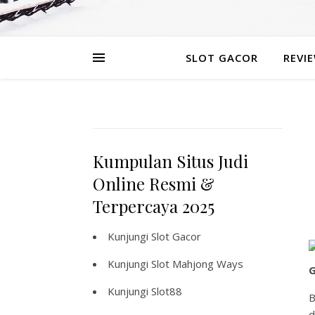
SLOT GACOR
REVIE
Kumpulan Situs Judi
Online Resmi &
Terpercaya 2025
Kunjungi
Slot Gacor
Kunjungi
Slot Mahjong Ways
G
Kunjungi
Slot88
B
d