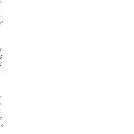
an
h,
ka
if
s.
ng
ng
i,
an
an
a,
in
ik