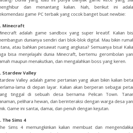
enghibur dan menantang kalian. Nah, berikut ini adal
ekomendasi game PC terbaik yang cocok banget buat newbie:
. Minecraft
inecraft adalah game sandbox yang super kreatif. Kalian bi
embangun dunianya sendiri dari blok-blok digital. Mau bikin ruma
stana, atau bahkan pesawat ruang angkasa? Semuanya bisa! Kali
uga bisa menjelajahi dunia Minecraft, bertemu gerombolan ya
amah maupun menakutkan, dan mengalahkan boss yang keren.
. Stardew Valley
tardew Valley adalah game pertanian yang akan bikin kalian bet
erlama-lama di depan layar. Kalian akan berperan sebagai peta
ang tinggal di sebuah desa bernama Pelican Town. Tan
anaman, pelihara hewan, dan berinteraksi dengan warga desa ya
nik. Game ini santai, damai, dan penuh dengan kejutan.
. The Sims 4
he Sims 4 memungkinkan kalian membuat dan mengendalik