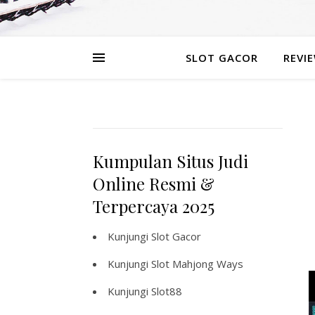
SLOT GACOR
REVIE
Kumpulan Situs Judi
Online Resmi &
Terpercaya 2025
Kunjungi
Slot Gacor
Kunjungi
Slot Mahjong Ways
Kunjungi
Slot88