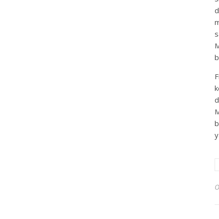
d
m
s
M
b
F
k
d
M
b
y
O