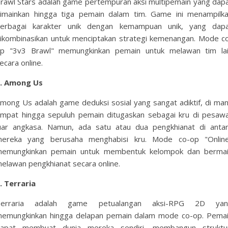
rawl Stars adalah game pertempuran aksi multipemain yang dap
imainkan hingga tiga pemain dalam tim. Game ini menampilk
erbagai karakter unik dengan kemampuan unik, yang dap
ikombinasikan untuk menciptakan strategi kemenangan. Mode c
p "3v3 Brawl" memungkinkan pemain untuk melawan tim la
ecara online.
. Among Us
mong Us adalah game deduksi sosial yang sangat adiktif, di ma
mpat hingga sepuluh pemain ditugaskan sebagai kru di pesaw
uar angkasa. Namun, ada satu atau dua pengkhianat di anta
ereka yang berusaha menghabisi kru. Mode co-op "Onlin
emungkinkan pemain untuk membentuk kelompok dan berma
elawan pengkhianat secara online.
. Terraria
Terraria adalah game petualangan aksi-RPG 2D yan
emungkinkan hingga delapan pemain dalam mode co-op. Pema
apat membuat dunia mereka sendiri, membangun struktu