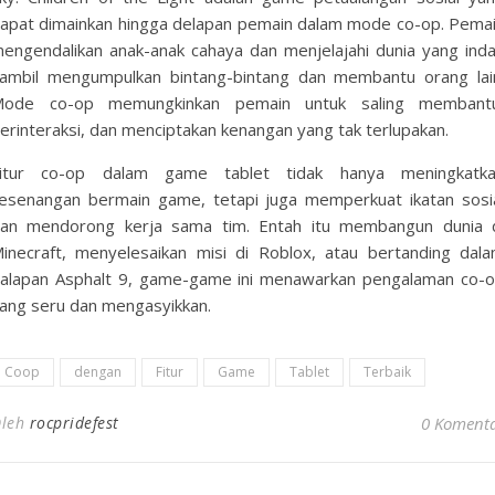
apat dimainkan hingga delapan pemain dalam mode co-op. Pema
engendalikan anak-anak cahaya dan menjelajahi dunia yang ind
ambil mengumpulkan bintang-bintang dan membantu orang lai
ode co-op memungkinkan pemain untuk saling membant
erinteraksi, dan menciptakan kenangan yang tak terlupakan.
itur co-op dalam game tablet tidak hanya meningkatk
esenangan bermain game, tetapi juga memperkuat ikatan sosi
an mendorong kerja sama tim. Entah itu membangun dunia 
inecraft, menyelesaikan misi di Roblox, atau bertanding dal
alapan Asphalt 9, game-game ini menawarkan pengalaman co-
ang seru dan mengasyikkan.
Coop
dengan
Fitur
Game
Tablet
Terbaik
leh
rocpridefest
0 Koment