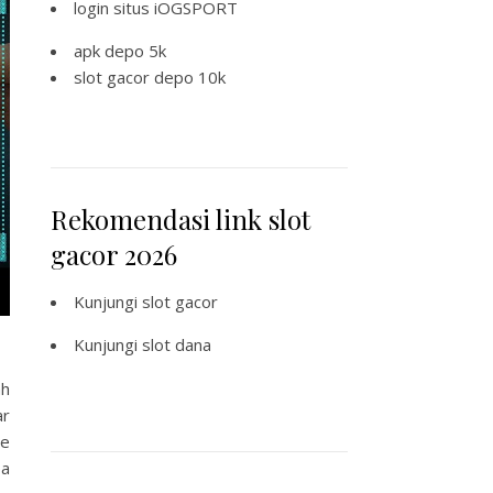
login situs
iOGSPORT
apk depo 5k
slot gacor depo 10k
Rekomendasi link slot
gacor 2026
Kunjungi
slot gacor
Kunjungi
slot dana
ah
ar
me
pa