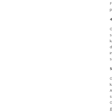
F
p
4
G
s
k
d
i
s
5
G
k
A
s
G
g