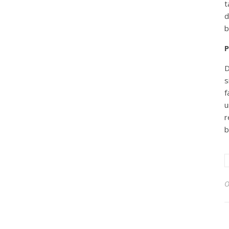
t
d
b
P
D
s
f
u
r
b
O