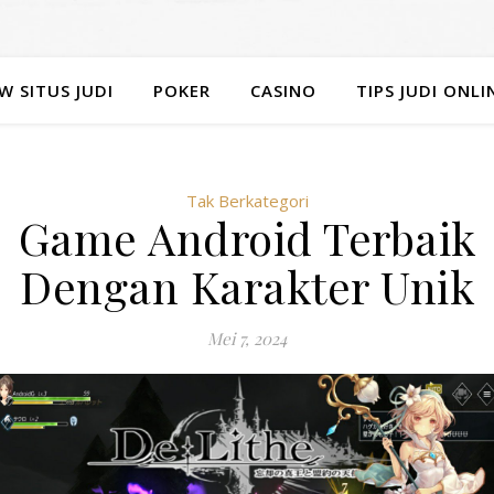
W SITUS JUDI
POKER
CASINO
TIPS JUDI ONLI
Tak Berkategori
Game Android Terbaik
Dengan Karakter Unik
Mei 7, 2024