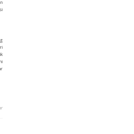
an
si
ng
ri
ik
mi
ar
ar