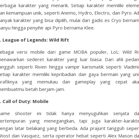
erbagai karakter yang menarik. Setiap karakter memiliki elem
an kemampuan unik, seperti Anemo, Hydro, Electro, dan Pyro. A
anyak karakter yang bisa dipilih, mulai dari gadis es Cryo berna
anyu hingga penyihir api Pyro bernama Klee.
. League of Legends: Wild Rift
ebagai versi mobile dari game MOBA populer, LoL: Wild Ri
enawarkan sederet karakter yang luar biasa. Dari ahli peda
angguh seperti Riven hingga vampir karismatik seperti Vladimi
etiap karakter memiliki kepribadian dan gaya bermain yang uni
Grafiknya yang memukau dan gameplay yang cepat aka
embuatmu betah berjam-jam.
. Call of Duty: Mobile
ame shooter ini tidak hanya menyuguhkan senjata d
ertempuran yang menegangkan, tapi juga karakter-karakt
engan latar belakang yang berbeda. Ada prajurit tangguh seper
host dan Vasquez, serta operator hebat seperti Alex Mason d