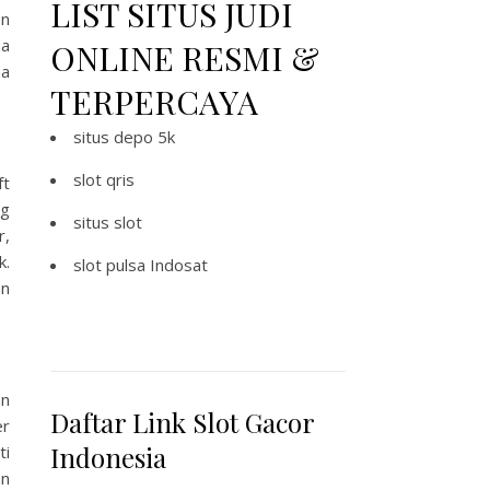
LIST SITUS JUDI
en
da
ONLINE RESMI &
ma
TERPERCAYA
situs depo 5k
slot qris
ft
ng
situs slot
r,
k.
slot pulsa Indosat
n
an
Daftar Link Slot Gacor
er
Indonesia
ti
an