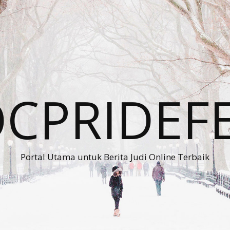
CPRIDEF
Portal Utama untuk Berita Judi Online Terbaik