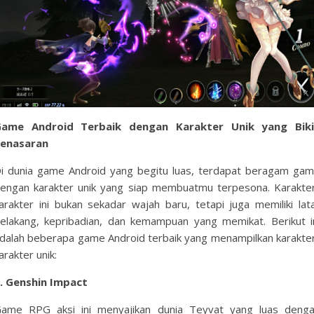
ame Android Terbaik dengan Karakter Unik yang Bik
enasaran
i dunia game Android yang begitu luas, terdapat beragam ga
engan karakter unik yang siap membuatmu terpesona. Karakte
arakter ini bukan sekadar wajah baru, tetapi juga memiliki lat
elakang, kepribadian, dan kemampuan yang memikat. Berikut i
dalah beberapa game Android terbaik yang menampilkan karakte
arakter unik:
. Genshin Impact
ame RPG aksi ini menyajikan dunia Teyvat yang luas deng