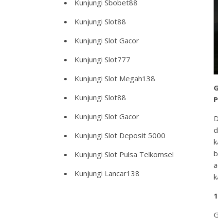
Kunjungi
Sbobet88
Kunjungi
Slot88
Kunjungi
Slot Gacor
Kunjungi
Slot777
Kunjungi
Slot Megah138
G
Kunjungi
Slot88
P
Kunjungi
Slot Gacor
D
d
Kunjungi
Slot Deposit 5000
k
b
Kunjungi
Slot Pulsa Telkomsel
a
Kunjungi
Lancar138
k
1
G