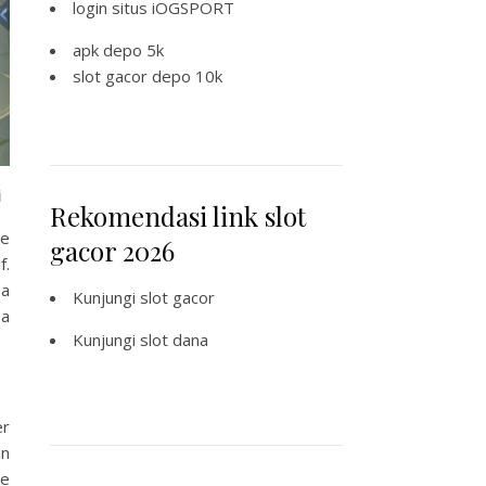
login situs
iOGSPORT
apk depo 5k
slot gacor depo 10k
i
Rekomendasi link slot
ne
gacor 2026
f.
sa
Kunjungi
slot gacor
pa
Kunjungi
slot dana
er
an
le