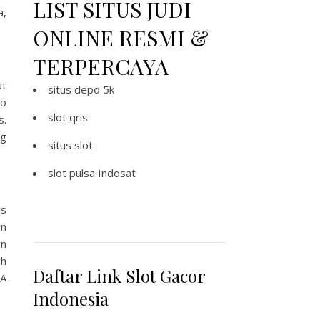
LIST SITUS JUDI
a,
ONLINE RESMI &
TERPERCAYA
ut
situs depo 5k
ro
slot qris
s.
ng
situs slot
slot pulsa Indosat
is
an
an
ah
Daftar Link Slot Gacor
BA
Indonesia