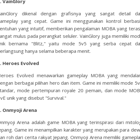
. VainGlory
ainGlory dikenal dengan grafisnya yang sangat detail d
ameplay yang cepat. Game ini menggunakan kontrol berbas
entuhan yang intuitif, memberikan pengalaman MOBA yang tera
angat mulus pada perangkat seluler. VainGlory juga memiliki mo
nik bernama "Blitz," yaitu mode 5v5 yang serba cepat d
erlangsung hanya selama beberapa menit.
. Heroes Evolved
eroes Evolved menawarkan gameplay MOBA yang mendal
engan berbagai pilihan hero dan item. Game ini memiliki mode 5
tandar, mode pertempuran royale 20 pemain, dan mode MO
vE unik yang disebut "Survival."
. Onmyoji Arena
nmyoji Arena adalah game MOBA yang terinspirasi dari mitolo
epang. Game ini menampilkan karakter yang merupakan para de
an roh dari cerita rakyat Jepang. Onmyoji Arena memiliki gamepl