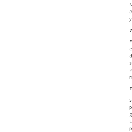
M
(
y
7
E
e
d
s
P
m
T
S
p
g
L
p