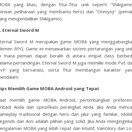
OBA yang khas, dengan fitur-fitur unik seperti "Shikigami
hewan peliharaan yang membantu hero) dan "Onmyoji" (pema
ang mengendalikan Shikigamis).
. Eternal Sword M
ternal Sword M merupakan game MOBA yang menggabungk
lemen RPG. Game ini menawarkan sistem pertarungan yang uni
i mana pemain dapat beralih di antara empat class berbe
elama pertandingan. Eternal Sword M juga memiliki mode PvE d
vP yang bervariasi, serta fitur membangun karakter ya
endalam.
ips Memilih Game MOBA Android yang Tepat
aat memilih game MOBA Android, pertimbangkan preferen
ribadi Anda dan spesifikasi perangkat Anda. Jika Anda menca
ameplay tradisional dengan hero dan jalur yang familiar, Mobi
egends dan AoV adalah pilihan yang solid. Jika Anda mengingink
engalaman MOBA yang lebih cepat dan intuitif, VainGlory dan Lo