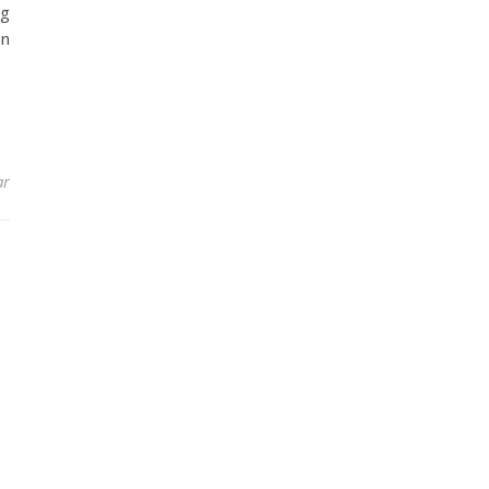
ng
an
ar