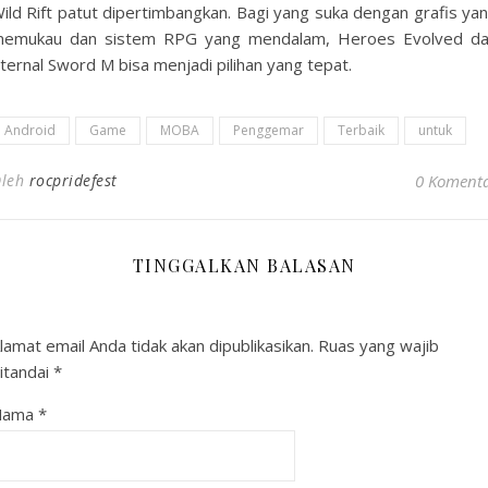
ild Rift patut dipertimbangkan. Bagi yang suka dengan grafis ya
emukau dan sistem RPG yang mendalam, Heroes Evolved d
ternal Sword M bisa menjadi pilihan yang tepat.
Android
Game
MOBA
Penggemar
Terbaik
untuk
leh
rocpridefest
0 Koment
TINGGALKAN BALASAN
lamat email Anda tidak akan dipublikasikan.
Ruas yang wajib
itandai
*
Nama
*