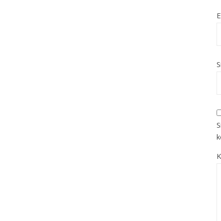
E
S
S
k
K