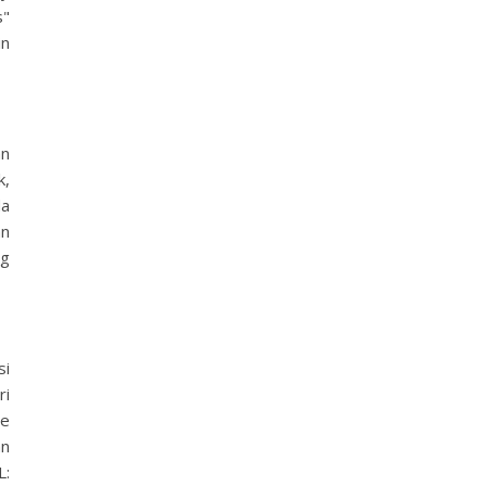
s"
in
an
k,
da
an
ng
si
ri
le
an
L: