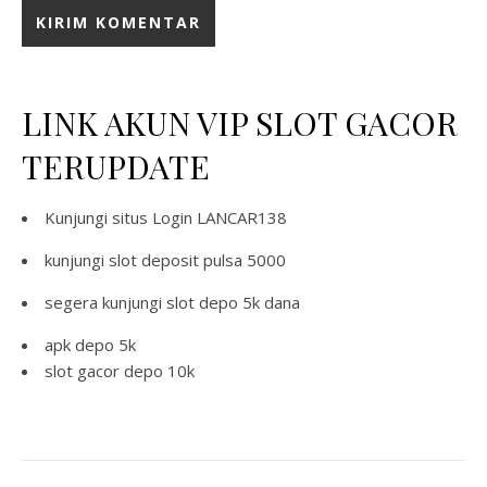
LINK AKUN VIP SLOT GACOR
TERUPDATE
Kunjungi situs
Login LANCAR138
kunjungi
slot deposit pulsa 5000
segera kunjungi
slot depo 5k dana
apk depo 5k
slot gacor depo 10k