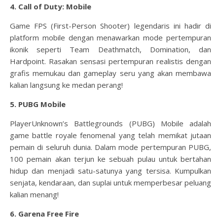
4. Call of Duty: Mobile
Game FPS (First-Person Shooter) legendaris ini hadir di
platform mobile dengan menawarkan mode pertempuran
ikonik seperti Team Deathmatch, Domination, dan
Hardpoint. Rasakan sensasi pertempuran realistis dengan
grafis memukau dan gameplay seru yang akan membawa
kalian langsung ke medan perang!
5. PUBG Mobile
PlayerUnknown’s Battlegrounds (PUBG) Mobile adalah
game battle royale fenomenal yang telah memikat jutaan
pemain di seluruh dunia. Dalam mode pertempuran PUBG,
100 pemain akan terjun ke sebuah pulau untuk bertahan
hidup dan menjadi satu-satunya yang tersisa. Kumpulkan
senjata, kendaraan, dan suplai untuk memperbesar peluang
kalian menang!
6. Garena Free Fire