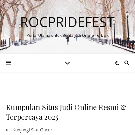
ROCPRIDEFEST
Portal Utama untuk Berita Judi Online Terbaik
Kumpulan Situs Judi Online Resmi &
Terpercaya 2025
Kunjungi
Slot Gacor