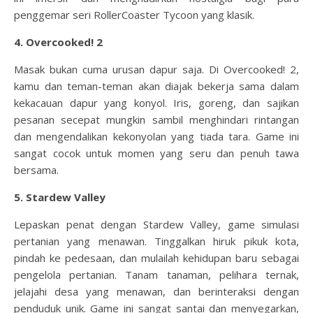
penggemar seri RollerCoaster Tycoon yang klasik.
4. Overcooked! 2
Masak bukan cuma urusan dapur saja. Di Overcooked! 2,
kamu dan teman-teman akan diajak bekerja sama dalam
kekacauan dapur yang konyol. Iris, goreng, dan sajikan
pesanan secepat mungkin sambil menghindari rintangan
dan mengendalikan kekonyolan yang tiada tara. Game ini
sangat cocok untuk momen yang seru dan penuh tawa
bersama.
5. Stardew Valley
Lepaskan penat dengan Stardew Valley, game simulasi
pertanian yang menawan. Tinggalkan hiruk pikuk kota,
pindah ke pedesaan, dan mulailah kehidupan baru sebagai
pengelola pertanian. Tanam tanaman, pelihara ternak,
jelajahi desa yang menawan, dan berinteraksi dengan
penduduk unik. Game ini sangat santai dan menyegarkan,