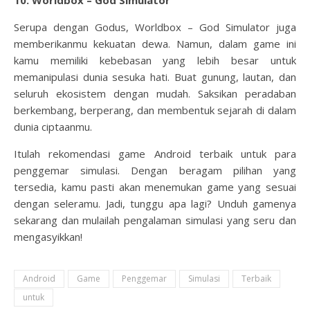
10. Worldbox – God Simulator
Serupa dengan Godus, Worldbox – God Simulator juga
memberikanmu kekuatan dewa. Namun, dalam game ini
kamu memiliki kebebasan yang lebih besar untuk
memanipulasi dunia sesuka hati. Buat gunung, lautan, dan
seluruh ekosistem dengan mudah. Saksikan peradaban
berkembang, berperang, dan membentuk sejarah di dalam
dunia ciptaanmu.
Itulah rekomendasi game Android terbaik untuk para
penggemar simulasi. Dengan beragam pilihan yang
tersedia, kamu pasti akan menemukan game yang sesuai
dengan seleramu. Jadi, tunggu apa lagi? Unduh gamenya
sekarang dan mulailah pengalaman simulasi yang seru dan
mengasyikkan!
Android
Game
Penggemar
Simulasi
Terbaik
untuk