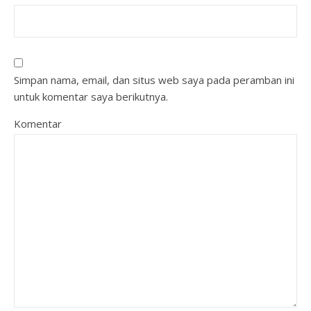
Simpan nama, email, dan situs web saya pada peramban ini
untuk komentar saya berikutnya.
Komentar