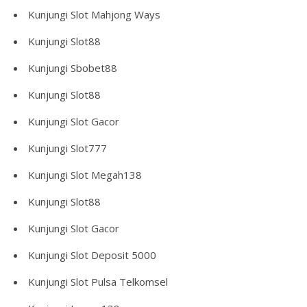
Kunjungi
Slot Mahjong Ways
Kunjungi
Slot88
Kunjungi
Sbobet88
Kunjungi
Slot88
Kunjungi
Slot Gacor
Kunjungi
Slot777
Kunjungi
Slot Megah138
Kunjungi
Slot88
Kunjungi
Slot Gacor
Kunjungi
Slot Deposit 5000
Kunjungi
Slot Pulsa Telkomsel