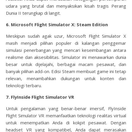
udara yang brutal dan menyaksikan kisah tragis Perang
Dunia II terungkap di langit.
6. Microsoft Flight Simulator X: Steam Edition
Meskipun sudah agak uzur, Microsoft Flight Simulator X
masih menjadi pilihan populer di kalangan penggemar
simulasi penerbangan yang mencari keseimbangan antara
realisme dan aksesibilitas. Simulator ini menawarkan dunia
besar untuk dijelajahi, berbagai macam pesawat, dan
banyak pilihan add-on. Edisi Steam membuat game ini tetap
relevan, menambahkan dukungan untuk konten dan
teknologi terbaru.
7. FlyInside Flight Simulator VR
Untuk pengalaman yang benar-benar imersif, FlyInside
Flight Simulator VR memanfaatkan teknologi realitas virtual
untuk menempatkan Anda di kokpit pesawat. Dengan
headset VR yang kompatibel, Anda dapat merasakan