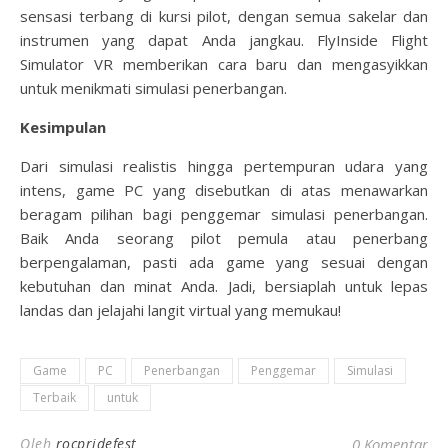
sensasi terbang di kursi pilot, dengan semua sakelar dan
instrumen yang dapat Anda jangkau. FlyInside Flight
Simulator VR memberikan cara baru dan mengasyikkan
untuk menikmati simulasi penerbangan.
Kesimpulan
Dari simulasi realistis hingga pertempuran udara yang
intens, game PC yang disebutkan di atas menawarkan
beragam pilihan bagi penggemar simulasi penerbangan.
Baik Anda seorang pilot pemula atau penerbang
berpengalaman, pasti ada game yang sesuai dengan
kebutuhan dan minat Anda. Jadi, bersiaplah untuk lepas
landas dan jelajahi langit virtual yang memukau!
Game
PC
Penerbangan
Penggemar
Simulasi
Terbaik
untuk
Oleh
rocpridefest
0 Komentar