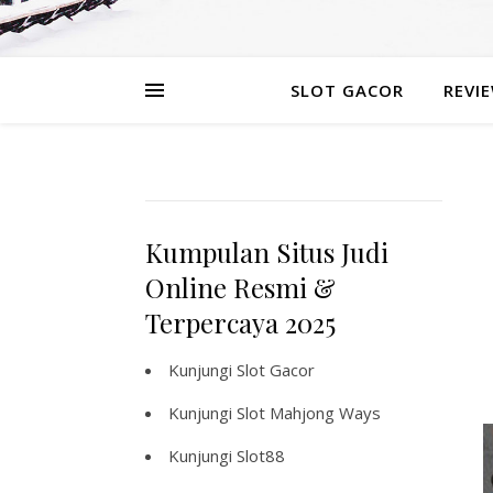
SLOT GACOR
REVIE
Kumpulan Situs Judi
Online Resmi &
Terpercaya 2025
Kunjungi
Slot Gacor
Kunjungi
Slot Mahjong Ways
Kunjungi
Slot88