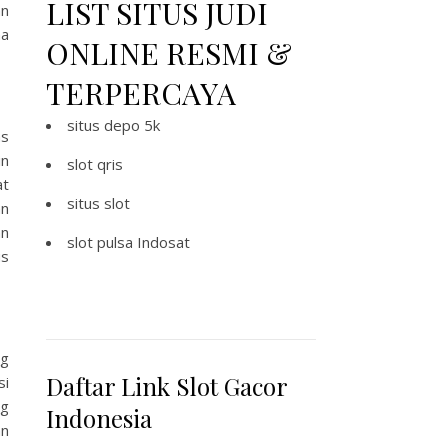
LIST SITUS JUDI
an
ma
ONLINE RESMI &
TERPERCAYA
situs depo 5k
ms
in
slot qris
at
situs slot
an
n
slot pulsa Indosat
us
ng
Daftar Link Slot Gacor
si
ng
Indonesia
an