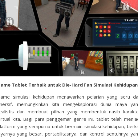
ame Tablet Terbaik untuk Die-Hard Fan Simulasi Kehidupan
ame simulasi kehidupan menawarkan pelarian yang seru d
mersif, memungkinkan kita mengeksplorasi dunia maya ya
ealistis dan membuat pilihan yang membentuk nasib karakt
irtual kita. Bagi para penggemar genre ini, tablet telah menja
latform yang sempurna untuk bermain simulasi kehidupan, berk
ayarnya yang besar, portabilitasnya, dan kontrol sentuhnya ya