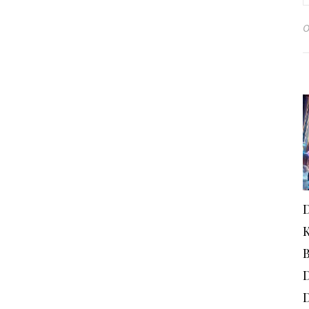
O
B
D