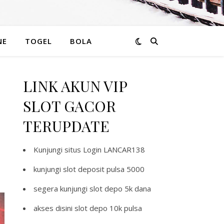
NE
TOGEL
BOLA
LINK AKUN VIP
SLOT GACOR
TERUPDATE
Kunjungi situs
Login LANCAR138
kunjungi
slot deposit pulsa 5000
segera kunjungi
slot depo 5k dana
akses disini
slot depo 10k pulsa