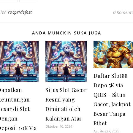
leh
rocpridefest
0 Koment
ANDA MUNGKIN SUKA JUGA
Daftar Slot88
Depo 5K via
Dapatkan
Situs Slot Gacor
QRIS – Situs
Keuntungan
Resmi yang
Gacor, Jackpot
esar di Slot
Diminati oleh
Besar Tanpa
Dengan
Kalangan Atas
Ribet
Oktober 10, 2024
eposit 10K Via
Agustus 27, 2025