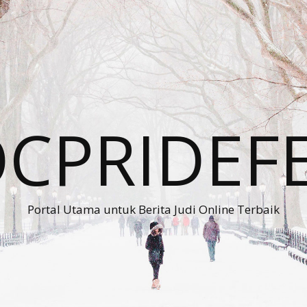
CPRIDEF
Portal Utama untuk Berita Judi Online Terbaik