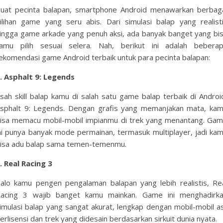
uat pecinta balapan, smartphone Android menawarkan berbag
ilihan game yang seru abis. Dari simulasi balap yang realist
ingga game arkade yang penuh aksi, ada banyak banget yang bi
amu pilih sesuai selera. Nah, berikut ini adalah bebera
ekomendasi game Android terbaik untuk para pecinta balapan:
. Asphalt 9: Legends
sah skill balap kamu di salah satu game balap terbaik di Androi
sphalt 9: Legends. Dengan grafis yang memanjakan mata, ka
isa memacu mobil-mobil impianmu di trek yang menantang. Ga
ni punya banyak mode permainan, termasuk multiplayer, jadi ka
isa adu balap sama temen-temenmu.
. Real Racing 3
alo kamu pengen pengalaman balapan yang lebih realistis, Re
acing 3 wajib banget kamu mainkan. Game ini menghadirk
imulasi balap yang sangat akurat, lengkap dengan mobil-mobil as
erlisensi dan trek yang didesain berdasarkan sirkuit dunia nyata.