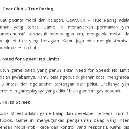
. Gear.Club – True Racing
uat pecinta mobil dan balapan, Gear.Club – True Racing adal
ilihan yang tepat. Game ini menawarkan permainan ya
omprehensif, termasuk membangun tim, mengelola mobil, d
elaju di trek yang beragam. Kamu juga bisa mengkustomisa
obilmu sesuka hati.
. Need for Speed: No Limits
utuh game balap yang penuh aksi? Need for Speed: No Limi
dalah jawabannya. Kamu bisa ngebut di jalanan kota, menghinda
alu lintas, dan ngeladenin tantangan dari polisi. Grafisnya ya
eren dan gameplaynya yang adiktif bikin game ini gak bosenin.
. Forza Street
orza Street adalah game balap dari developer terkenal Turn 
tudios. Game ini menyuguhkan pengalaman balap yang inte
engan mobil-mobil kece dan kontrol yang responsif. Kamu bi