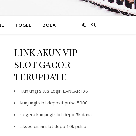
NE
TOGEL
BOLA
LINK AKUN VIP
SLOT GACOR
TERUPDATE
Kunjungi situs
Login LANCAR138
kunjungi
slot deposit pulsa 5000
segera kunjungi
slot depo 5k dana
akses disini
slot depo 10k pulsa