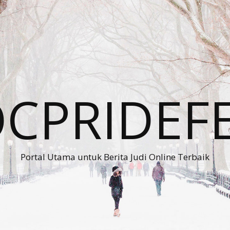
CPRIDEF
Portal Utama untuk Berita Judi Online Terbaik