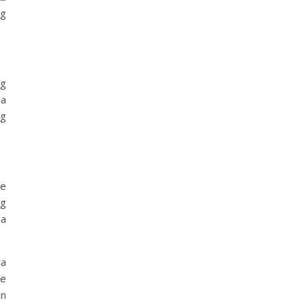
ng
ng
sa
ng
me
ng
sa
ra
de
an