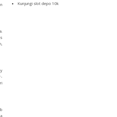
Kunjungi
slot depo 10k
an
a.
us
m,
gy
r-
ri
ib
ka