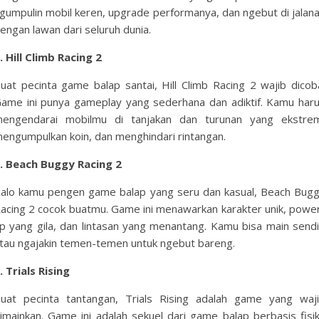
gumpulin mobil keren, upgrade performanya, dan ngebut di jalan
engan lawan dari seluruh dunia.
. Hill Climb Racing 2
uat pecinta game balap santai, Hill Climb Racing 2 wajib dicob
ame ini punya gameplay yang sederhana dan adiktif. Kamu har
engendarai mobilmu di tanjakan dan turunan yang ekstre
engumpulkan koin, dan menghindari rintangan.
. Beach Buggy Racing 2
alo kamu pengen game balap yang seru dan kasual, Beach Bug
acing 2 cocok buatmu. Game ini menawarkan karakter unik, powe
p yang gila, dan lintasan yang menantang. Kamu bisa main sendi
tau ngajakin temen-temen untuk ngebut bareng.
. Trials Rising
uat pecinta tantangan, Trials Rising adalah game yang waj
imainkan. Game ini adalah sekuel dari game balap berbasis fisi