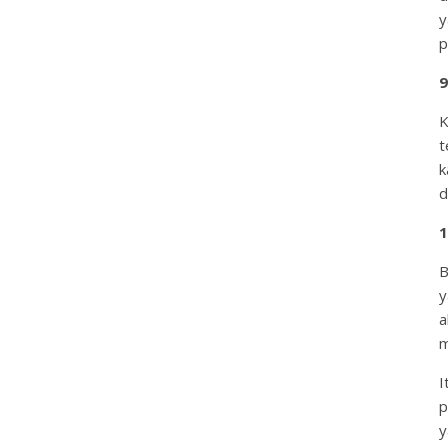
y
p
9
K
t
k
d
1
B
y
a
m
I
p
y