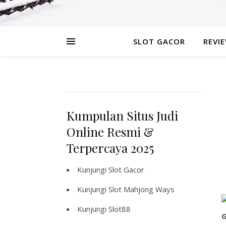
SLOT GACOR
REVIE
Kumpulan Situs Judi
Online Resmi &
Terpercaya 2025
Kunjungi
Slot Gacor
Kunjungi
Slot Mahjong Ways
Kunjungi
Slot88
G