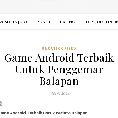
W SITUS JUDI
POKER
CASINO
TIPS JUDI ONLI
UNCATEGORIZED
Game Android Terbaik
Untuk Penggemar
Balapan
Mei 9, 2024
ame Android Terbaik untuk Pecinta Balapan