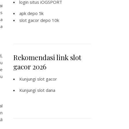
login situs
iOGSPORT
ai
is
apk depo 5k
sa
slot gacor depo 10k
pa
d,
Rekomendasi link slot
mu
gacor 2026
me
mu
Kunjungi
slot gacor
Kunjungi
slot dana
al
an
li