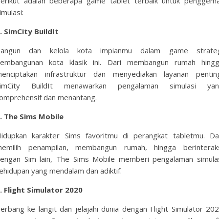
erikut adalah beberapa game tablet terbaik untuk penggem
imulasi:
. SimCity BuildIt
Bangun dan kelola kota impianmu dalam game strateg
embangunan kota klasik ini. Dari membangun rumah hing
enciptakan infrastruktur dan menyediakan layanan pentin
SimCity BuildIt menawarkan pengalaman simulasi yan
omprehensif dan menantang.
. The Sims Mobile
idupkan karakter Sims favoritmu di perangkat tabletmu. Da
emilih penampilan, membangun rumah, hingga berinterak
engan Sim lain, The Sims Mobile memberi pengalaman simula
ehidupan yang mendalam dan adiktif.
. Flight Simulator 2020
erbang ke langit dan jelajahi dunia dengan Flight Simulator 20