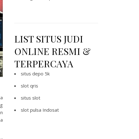
LIST SITUS JUDI
ONLINE RESMI &
TERPERCAYA
situs depo 5k
slot qris
ra
situs slot
ng
slot pulsa Indosat
an
sa