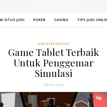
W SITUS JUDI
POKER
CASINO
TIPS JUDI ONLI
UNCATEGORIZED
Game Tablet Terbaik
Untuk Penggemar
Simulasi
Mei 10, 2024