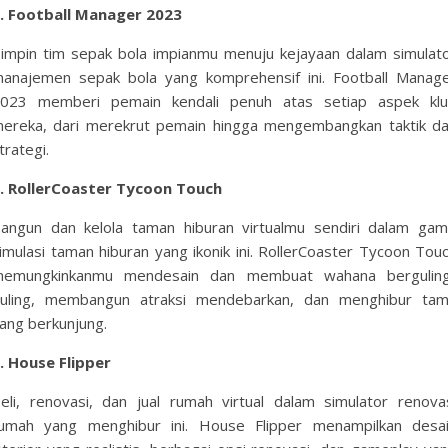
. Football Manager 2023
impin tim sepak bola impianmu menuju kejayaan dalam simulat
anajemen sepak bola yang komprehensif ini. Football Manag
023 memberi pemain kendali penuh atas setiap aspek kl
ereka, dari merekrut pemain hingga mengembangkan taktik d
trategi.
. RollerCoaster Tycoon Touch
angun dan kelola taman hiburan virtualmu sendiri dalam ga
imulasi taman hiburan yang ikonik ini. RollerCoaster Tycoon Tou
emungkinkanmu mendesain dan membuat wahana bergulin
uling, membangun atraksi mendebarkan, dan menghibur ta
ang berkunjung.
. House Flipper
eli, renovasi, dan jual rumah virtual dalam simulator renova
umah yang menghibur ini. House Flipper menampilkan desa