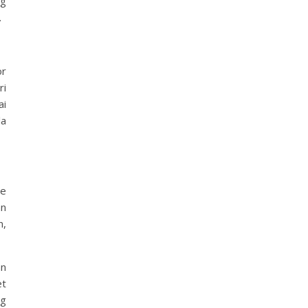
ng
.
or
ri
ai
la
me
an
n,
an
et
ng