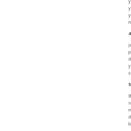
y
y
y
m
4
J
p
d
y
s
5
B
s
m
d
b