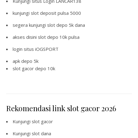
Kunjungi situs
Login LANCAR138
kunjungi
slot deposit pulsa 5000
segera kunjungi
slot depo 5k dana
akses disini
slot depo 10k pulsa
login situs
iOGSPORT
apk depo 5k
slot gacor depo 10k
Rekomendasi link slot gacor 2026
Kunjungi
slot gacor
Kunjungi
slot dana