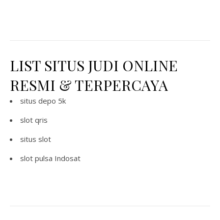
LIST SITUS JUDI ONLINE
RESMI & TERPERCAYA
situs depo 5k
slot qris
situs slot
slot pulsa Indosat