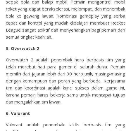
sepak bola dan balap mobil. Pemain mengontrol mobil
roket yang dapat berakselerasi, melompat, dan menembak
bola ke gawang lawan. Kombinasi gameplay yang serba
cepat dan kontrol yang mudah dipelajari membuat Rocket
League sangat adiktif dan menyenangkan bagi pemain dari
semua tingkat keahlian.
5. Overwatch 2
Overwatch 2 adalah penembak hero berbasis tim yang
telah merebut hati para gamer di seluruh dunia. Pemain
memilih dari jajaran lebih dari 30 hero unik, masing-masing
dengan kemampuan dan peran yang berbeda. Kerjasama
tim dan koordinasi adalah kunci sukses dalam game ini,
karena pemain harus bekerja sama untuk mencapai tujuan
dan mengalahkan tim lawan.
6. Valorant
Valorant adalah penembak taktis berbasis tim yang