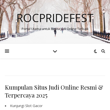
ROCPRIDEFEST
Portal Utama untuk Berita Judi Online Terbaik
Kumpulan Situs Judi Online Resmi &
Terpercaya 2025
Kunjungi
Slot Gacor