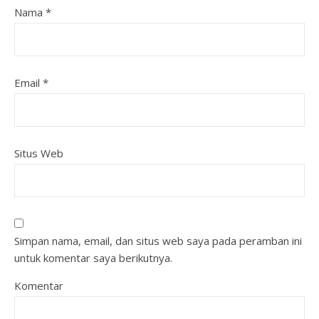
Nama
*
Email
*
Situs Web
Simpan nama, email, dan situs web saya pada peramban ini
untuk komentar saya berikutnya.
Komentar